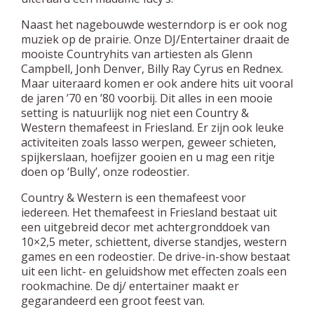
Naast het nagebouwde westerndorp is er ook nog
muziek op de prairie. Onze DJ/Entertainer draait de
mooiste Countryhits van artiesten als Glenn
Campbell, Jonh Denver, Billy Ray Cyrus en Rednex.
Maar uiteraard komen er ook andere hits uit vooral
de jaren ’70 en ’80 voorbij. Dit alles in een mooie
setting is natuurlijk nog niet een Country &
Western themafeest in Friesland. Er zijn ook leuke
activiteiten zoals lasso werpen, geweer schieten,
spijkerslaan, hoefijzer gooien en u mag een ritje
doen op ‘Bully’, onze rodeostier.
Country & Western is een themafeest voor
iedereen. Het themafeest in Friesland bestaat uit
een uitgebreid decor met achtergronddoek van
10×2,5 meter, schiettent, diverse standjes, western
games en een rodeostier. De drive-in-show bestaat
uit een licht- en geluidshow met effecten zoals een
rookmachine. De dj/ entertainer maakt er
gegarandeerd een groot feest van.