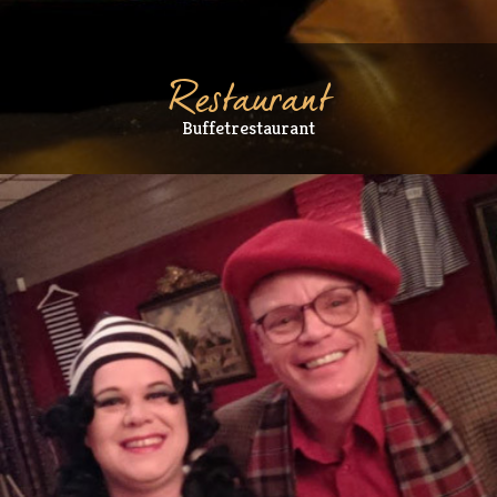
Restaurant
Buffetrestaurant