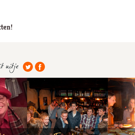
tten!
t uitje