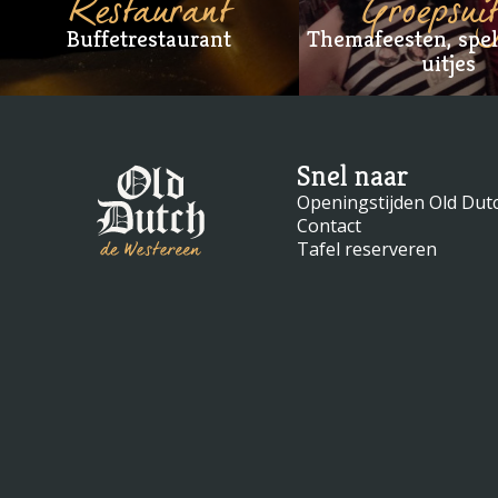
Restaurant
Groepsuit
Buffetrestaurant
Themafeesten, spe
uitjes
Snel naar
Openingstijden Old Dut
Contact
Tafel reserveren