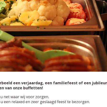
orbeeld een verjaardag, een familiefeest of een jubileu
en van onze buffetten!
ou net waar wij voor zorgen.
 u een relaxed en zeer geslaagd feest te bezorgen.