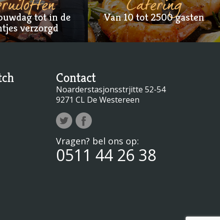
ruiloften
Catering
ouwdag tot in de
Van 10 tot 2500 gasten
tjes verzorgd
tch
Contact
Noarderstasjonsstrjitte 52-54
9271 CL De Westereen
Vragen? bel ons op:
0511 44 26 38