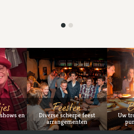
jes
Feesten
B
lshows en
Diverse scherpe feest
Uw tr
arrangementen
pun