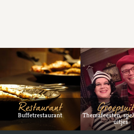
Restaurant
Groepsuit
Buffetrestaurant
Themafeesten, spe
uitjes