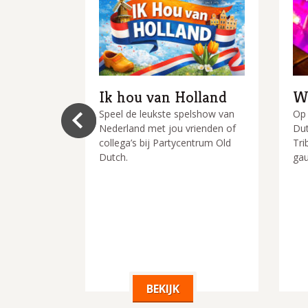
ty
Ik hou van Holland
We
ski feestje
Speel de leukste spelshow van
Op 
ort nodig!
Nederland met jou vrienden of
Dut
in De
collega’s bij Partycentrum Old
Tri
 een
Dutch.
ga
est!
BEKIJK