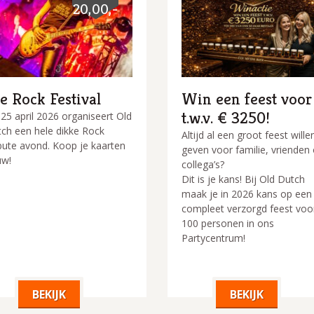
20,00,-
 Rock Festival
Win een feest voor
t.w.v. € 3250!
25 april 2026 organiseert Old
ch een hele dikke Rock
Altijd al een groot feest wille
bute avond. Koop je kaarten
geven voor familie, vrienden 
uw!
collega’s?
Dit is je kans! Bij Old Dutch
maak je in 2026 kans op een
compleet verzorgd feest voo
100 personen in ons
Partycentrum!
BEKIJK
BEKIJK